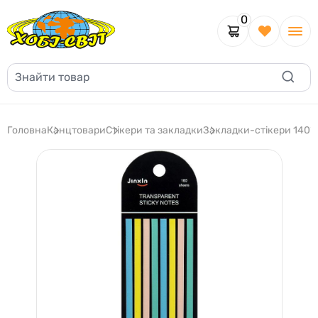
0
Головна
Канцтовари
Стікери та закладки
Закладки-стікери 140*