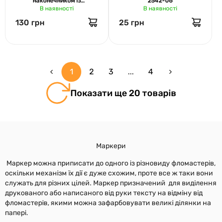
наконечником із
2542-06
В наявності
В наявності
блискучими зірочками
Centrum 89732
130 грн
25 грн
1
2
3
...
4
Показати ще 20 товарів
Маркери
Маркер можна приписати до одного із різновиду фломастерів,
оскільки механізм їх дії є дуже схожим, проте все ж таки вони
служать для різних цілей. Маркер призначений для виділення
друкованого або написаного від руки тексту на відміну від
фломастерів, якими можна зафарбовувати великі ділянки на
папері.