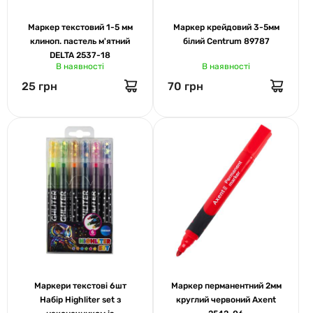
Маркер текстовий 1-5 мм
Маркер крейдовий 3-5мм
клиноп. пастель м'ятний
білий Centrum 89787
DELTA 2537-18
В наявності
В наявності
25 грн
70 грн
Маркери текстові 6шт
Маркер перманентний 2мм
Набір Highliter set з
круглий червоний Axent