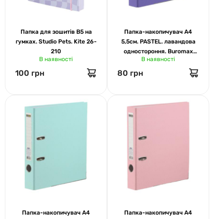
Папка для зошитів В5 на
Папка-накопичувач А4
гумках. Studio Pets. Kite 26-
5,5см. PASTEL. лавандова
210
одностороння. Buromax
В наявності
В наявності
3022-39
100 грн
80 грн
Папка-накопичувач А4
Папка-накопичувач А4