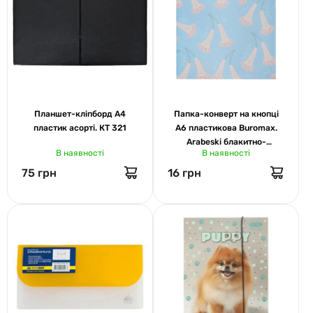
Планшет-кліпборд А4
Папка-конверт на кнопці
пластик асорті. КТ 321
А6 пластикова Buromax.
Arabeski блакитно-
В наявності
В наявності
персикова 3922-74
75 грн
16 грн