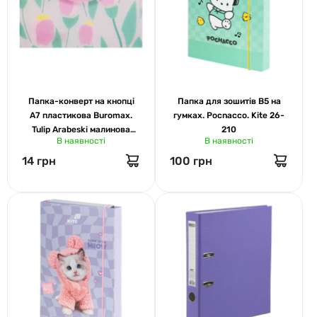
Папка-конверт на кнопці
Папка для зошитів В5 на
А7 пластикова Buromax.
гумках. Pocnacco. Kite 26-
Tulip Arabeski малинова
210
В наявності
В наявності
3923-29
14 грн
100 грн