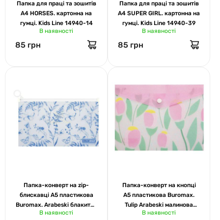
Папка для праці та зошитів
Папка для праці та зошитів
А4 HORSES. картонна на
А4 SUPER GIRL. картонна на
гумці. Kids Line 14940-14
гумці. Kids Line 14940-39
В наявності
В наявності
85 грн
85 грн
Папка-конверт на zip-
Папка-конверт на кнопці
блискавці А5 пластикова
А5 пластикова Buromax.
Buromax. Arabeski блакитна
Tulip Arabeski малинова
В наявності
В наявності
3949-14
3919-29