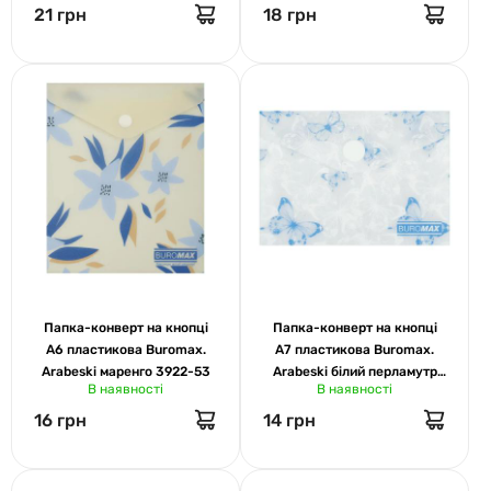
21 грн
18 грн
Папка-конверт на кнопці
Папка-конверт на кнопці
А6 пластикова Buromax.
А7 пластикова Buromax.
Arabeski маренго 3922-53
Arabeski білий перламутр
В наявності
В наявності
3923-31
16 грн
14 грн