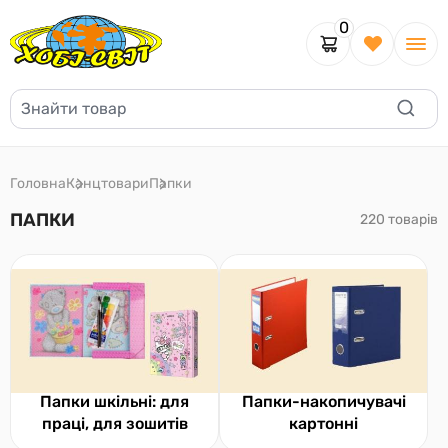
0
Головна
Канцтовари
Папки
ПАПКИ
220 товарів
Папки шкільні: для
Папки-накопичувачі
праці, для зошитів
картонні