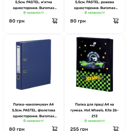
5,5см. PASTEL. м'ятна
5,5см. PASTEL. рожева
одностороння. Buromax
одностороння. Buromax
В наявності
В наявності
3022-38
3022-43
80 грн
80 грн
Папка-накопичувач А4
Папка для праці А4 на
5,5см. PASTEL. фіолетова
гумках. Hot Wheels. Kite 26-
одностороння. Buromax
213
В наявності
В наявності
3022-07
80 грн
255 грн