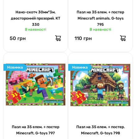
Нано-скотч 30мм*3м.
Пазл на 35 елем. + постер
двосторонній прозорий. КТ
Minecraft animals. G-toys
330
795
В наявності
В наявності
50 грн
110 грн
Новинка
Новинка
Пазл на 35 елем. + постер
Пазл на 35 елем. + постер.
Minecraft. G-toys 797
Minecraft. G-toys 798