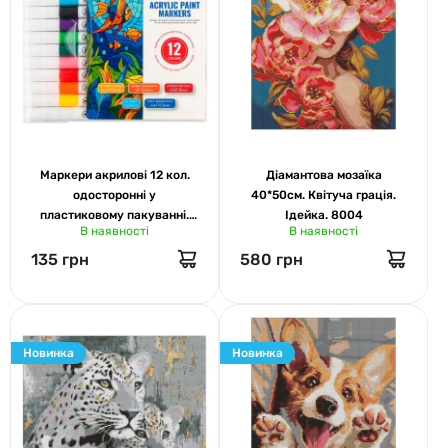
Маркери акрилові 12 кол.
Діамантова мозаїка
одосторонні у
40*50см. Квітуча грація.
пластиковому пакуванні.
Ідейка. 8004
В наявності
В наявності
Ідейка 012
135 грн
580 грн
Новинка
Новинка