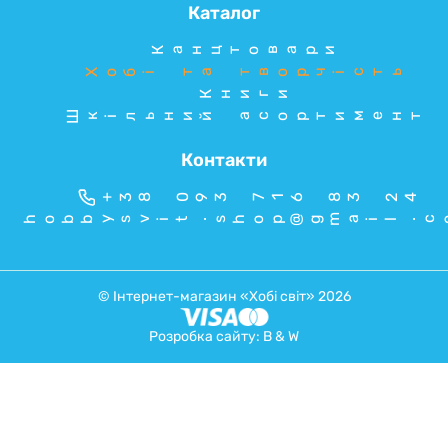
Каталог
Канцтовари
Хобі та творчість
Книги
Шкільний асортимент
Контакти
+38 093 716 83 24
hobbysvit.shop@gmail.c
© Інтернет-магазин «Хобі світ» 2026
Розробка сайту:
B & W