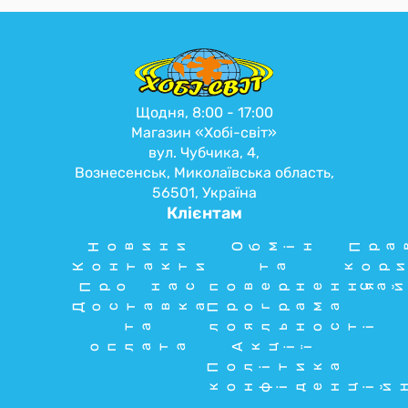
Щодня, 8:00 - 17:00
Магазин «Хобі-світ»
вул. Чубчика, 4,
Вознесенськ, Миколаївська область,
56501, Україна
Клієнтам
Новини
Обмін
Пра
Контакти
та
кори
Про нас
повернення
сай
Доставка
Програма
та
лояльності
оплата
Акції
Політика
конфіденцій