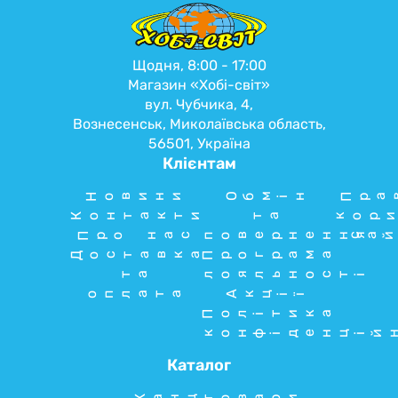
Щодня, 8:00 - 17:00
Магазин «Хобі-світ»
вул. Чубчика, 4,
Вознесенськ, Миколаївська область,
56501, Україна
Клієнтам
Новини
Обмін
Пра
Контакти
та
кори
Про нас
повернення
сай
Доставка
Програма
та
лояльності
оплата
Акції
Політика
конфіденцій
Каталог
Канцтовари