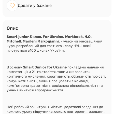
Додати у бажане
Опис
Smart junior 3 клас. For Ukraine. Workbook. H.Q.
Mitchell. Marileni Malkogianni.
- учасний інноваційний
курс, розроблений для
третього класу НУШ
, який
пілотується в100 школах України.
В основу
Smart Junior for Ukraine
покладено навчання
компетенціям 21-го століття, таким як: розвиток
критичного мислення, креативність, обізнаність про світ,
комунікативність, вміння працювати в команді,
комп’ютерна грамотність, соціальна відповідальність та
уміння вчитися впродовж життя.
Цей робочий зошит учня містить додаткові завдання до
кожного уроку підручника, секцію повторення, завдання