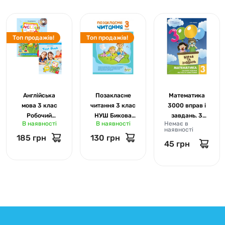
Топ продажів!
Топ продажів!
Англійська
Позакласне
Математика
мова 3 клас
читання 3 клас
3000 вправ і
Робочий
НУШ Бикова
завдань. 3
В наявності
В наявності
Немає в
зошит+ТЕСТИ.
ПЕТ 1602
клас. Яцина
наявності
English with
8017
185 грн
130 грн
45 грн
Smiling Sam.
НУШ До
Карпюк.
ЛібраТерра.
К26