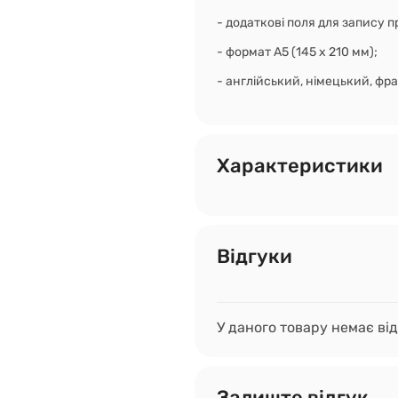
- додаткові поля для запису п
- формат А5 (145 х 210 мм);
- англійський, німецький, фр
Характеристики
Відгуки
У даного товару немає від
Залиште відгук