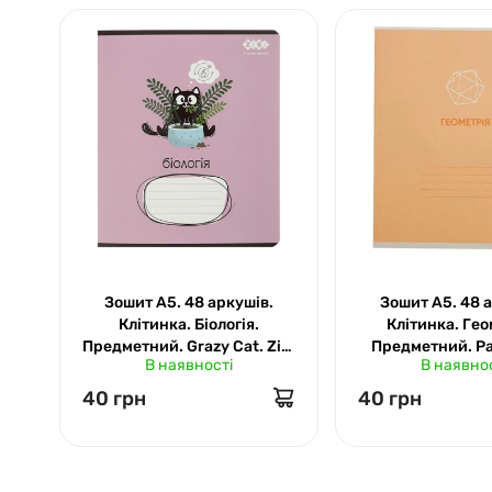
Зошит А5. 48 аркушів.
Зошит А5. 48 
Клітинка. Біологія.
Клітинка. Гео
Предметний. Grazy Cat. Zibi
Предметний. Pas
В наявності
В наявно
1703-10
1701-11
40 грн
40 грн