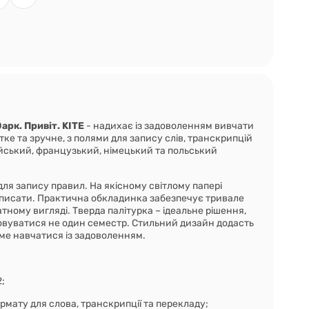
арк. Привіт. KITE
- надихає із задоволенням вивчати
тке та зручне, з полями для запису слів, транскрипцій
лійський, французький, німецький та польський
для запису правил. На якісному світлому папері
 писати. Практична обкладинка забезпечує тривале
ному вигляді. Тверда палітурка – ідеальне рішення,
вуватися не один семестр. Стильний дизайн додасть
ме навчатися із задоволенням.
2;
рмату для слова, транскрипції та перекладу;