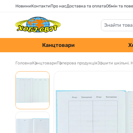
Новини
Контакти
Про нас
Доставка та оплата
Обмін та пов
Канцтовари
Х
Головна
Канцтовари
Паперова продукція
Зошити шкільні. 