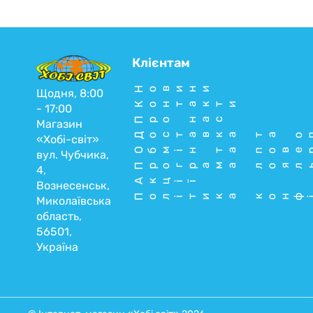
Клієнтам
Новини
Щодня, 8:00
Контакти
- 17:00
Про нас
Магазин
Доставка та о
«Хобі-світ»
Обмін та пове
вул. Чубчика,
Програма лоял
4,
Акції
Вознесенськ,
Політика конф
Миколаївська
область,
56501,
Україна