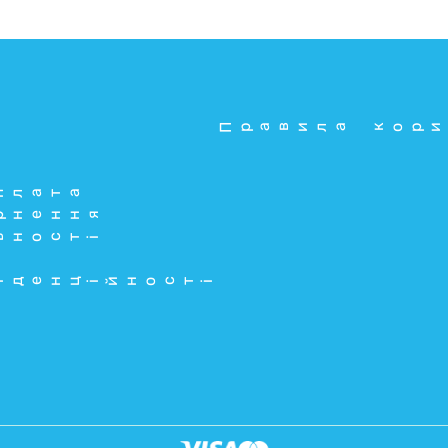
Правила кори
плата
рнення
ьності
іденційності