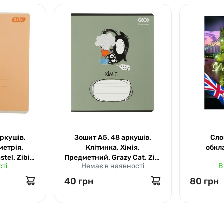
аркушів.
Зошит А5. 48 аркушів.
Сло
метрія.
Клітинка. Хімія.
обкл
tel. Zibi
Предметний. Grazy Cat. Zibi
сті
Немає в наявності
В
1703-04
40 грн
80 грн