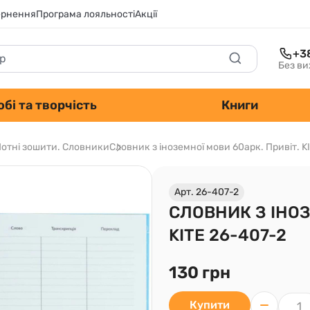
ернення
Програма лояльності
Акції
+3
Без ви
обі та творчість
Книги
Нотні зошити. Словники
Словник з іноземної мови 60арк. Привіт. K
Арт. 26-407-2
СЛОВНИК З ІНОЗ
KITE 26-407-2
130 грн
Купити