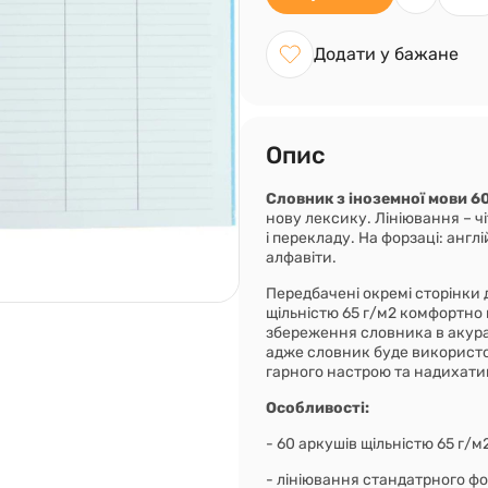
Додати у бажане
Опис
Словник з іноземної мови 60
нову лексику. Лініювання – чі
і перекладу. На форзаці: анг
алфавіти.
Передбачені окремі сторінки 
щільністю 65 г/м2 комфортно
збереження словника в акурат
адже словник буде використо
гарного настрою та надихати
Особливості:
- 60 аркушів щільністю 65 г/м
- лініювання стандатрного фо