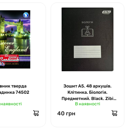
вник тверда
Зошит А5. 48 аркушів.
адинка 74502
Клітинка. Біологія.
Предметний. Black. Zibi
 наявності
В наявності
1700-15
40 грн
3