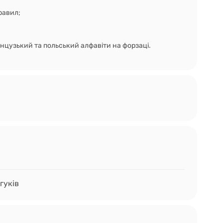
равил;
анцузький та польський алфавіти на форзаці.
гуків