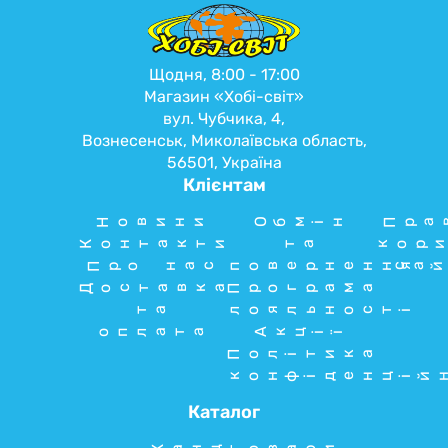
Щодня, 8:00 - 17:00
Магазин «Хобі-світ»
вул. Чубчика, 4,
Вознесенськ, Миколаївська область,
56501, Україна
Клієнтам
Новини
Обмін
Пра
Контакти
та
кори
Про нас
повернення
сай
Доставка
Програма
та
лояльності
оплата
Акції
Політика
конфіденцій
Каталог