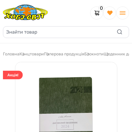
0
Головна
Канцтовари
Паперова продукція
Блокноти
Щоденник дато
Акція!