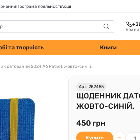
ернення
Програма лояльності
Акції
+3
Без ви
обі та творчість
Книги
к датований 2024 А6 Patriot, жовто-синій.
Арт. 252455
ЩОДЕННИК ДАТО
ЖОВТО-СИНІЙ.
450 грн
Купити