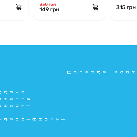
330 грн
315 грн
149 грн
Правила кори
плата
рнення
ьності
іденційності