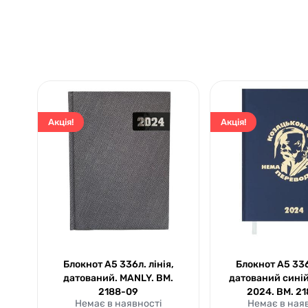
Акція!
Акція!
Блокнот А5 336л. лінія,
Блокнот А5 336л
датований. MANLY. ВМ.
датований сині
2188-09
2024. ВМ. 2
Немає в наявності
Немає в ная