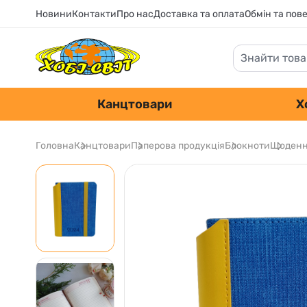
Новини
Контакти
Про нас
Доставка та оплата
Обмін та пов
Канцтовари
Х
Головна
Канцтовари
Паперова продукція
Блокноти
Щоденни