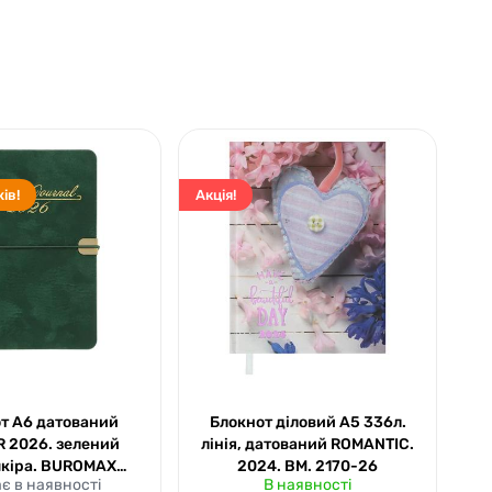
ів!
Акція!
Акц
т А6 датований
Блокнот діловий А5 336л.
 2026. зелений
лінія, датований ROMANTIC.
д
шкіра. BUROMAX
2024. ВМ. 2170-26
є в наявності
В наявності
2512-04