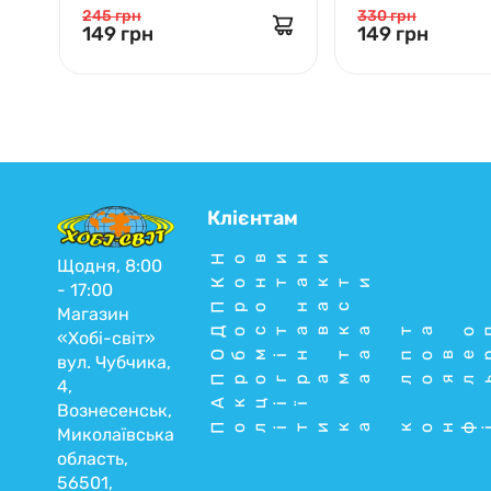
245 грн
330 грн
149 грн
149 грн
Клієнтам
Новини
Щодня, 8:00
Контакти
- 17:00
Про нас
Магазин
Доставка та о
«Хобі-світ»
Обмін та пове
вул. Чубчика,
Програма лоял
4,
Акції
Вознесенськ,
Політика конф
Миколаївська
область,
56501,