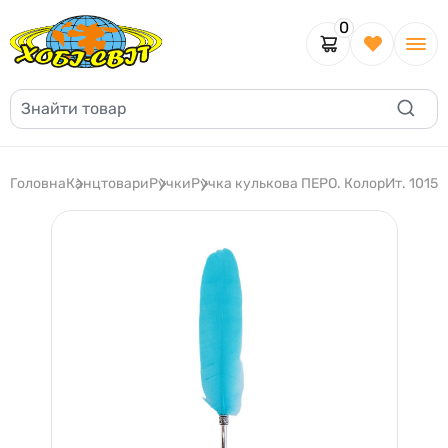
0
Головна
Канцтовари
Ручки
Ручка кулькова ПЕРО. КолорИт. 10155