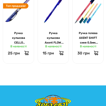
Топ продажів!
Ручка
Ручка
Ручка гелева
кулькова
кулькова
AXENT SHIFT
CELLO
Axent FLOW.
синя 0,5мм.
В наявності
В наявності
В наявності
Writtometter
синя. 0,7мм
пиши-стирай
10 000м асорті
1054
1095
25 грн
15 грн
30 грн
01578