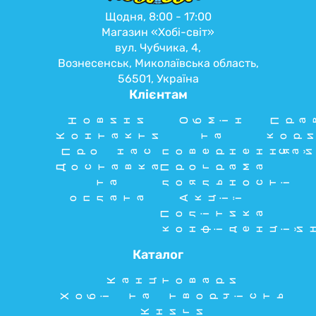
Щодня, 8:00 - 17:00
Магазин «Хобі-світ»
вул. Чубчика, 4,
Вознесенськ, Миколаївська область,
56501, Україна
Клієнтам
Новини
Обмін
Пра
Контакти
та
кори
Про нас
повернення
сай
Доставка
Програма
та
лояльності
оплата
Акції
Політика
конфіденцій
Каталог
Канцтовари
Хобі та творчість
Книги