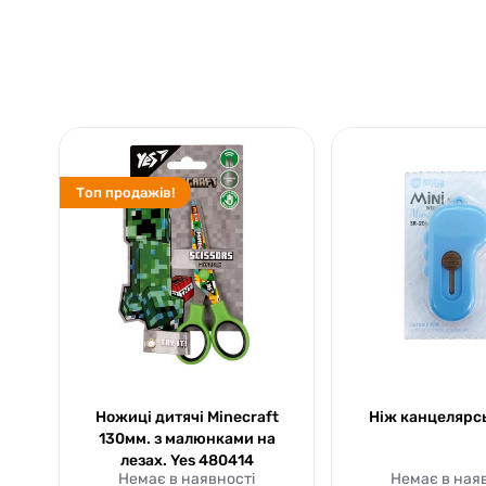
Топ продажів!
Ножиці дитячі Minecraft
Ніж канцелярсь
130мм. з малюнками на
лезах. Yes 480414
Немає в наявності
Немає в ная