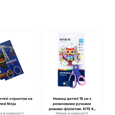
тячі з принтом на
Ножиці дитячі 15 см з
лезі Ninja
резиновими ручками
рожево-фіолетові. KITE K-
є в наявності
Немає в наявності
126-1