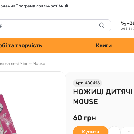
ернення
Програма лояльності
Акції
+3
Без ви
обі та творчість
Книги
м на лезі Minnie Mouse
Арт. 480416
НОЖИЦІ ДИТЯЧІ 
MOUSE
60 грн
Купити