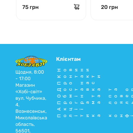
75 грн
20 грн
Клієнтам
Новини
Щодня, 8:00
Контакти
- 17:00
Про нас
Магазин
Доставка та о
«Хобі-світ»
Обмін та пове
вул. Чубчика,
Програма лоял
4,
Акції
Вознесенськ,
Політика конф
Миколаївська
область,
56501,