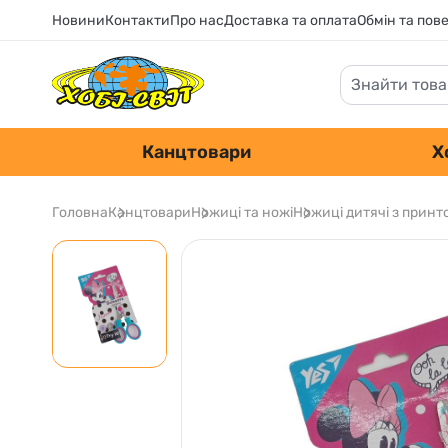
Новини
Контакти
Про нас
Доставка та оплата
Обмін та пов
Канцтовари
Х
Головна
Канцтовари
Ножиці та ножі
Ножиці дитячі з принто