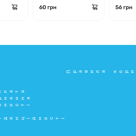
60 грн
56 грн
Правила кори
плата
рнення
ьності
іденційності