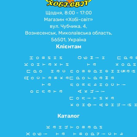
Щодня, 8:00 - 17:00
Магазин «Хобі-світ»
вул. Чубчика, 4,
Вознесенськ, Миколаївська область,
56501, Україна
Клієнтам
Новини
Обмін
Пра
Контакти
та
кори
Про нас
повернення
сай
Доставка
Програма
та
лояльності
оплата
Акції
Політика
конфіденцій
Каталог
Канцтовари
Хобі та творчість