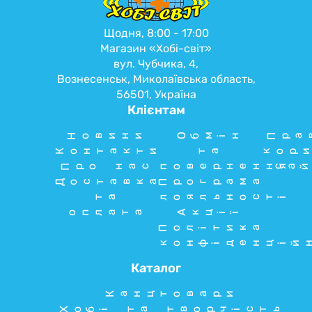
Щодня, 8:00 - 17:00
Магазин «Хобі-світ»
вул. Чубчика, 4,
Вознесенськ, Миколаївська область,
56501, Україна
Клієнтам
Новини
Обмін
Пра
Контакти
та
кори
Про нас
повернення
сай
Доставка
Програма
та
лояльності
оплата
Акції
Політика
конфіденцій
Каталог
Канцтовари
Хобі та творчість