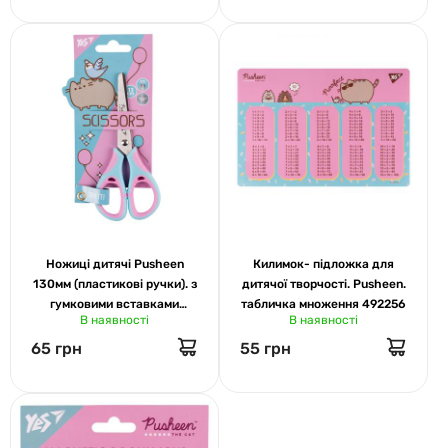
Ножиці дитячі Pusheen
Килимок- підложка для
130мм (пластикові ручки). з
дитячої творчості. Pusheen.
гумковими вставками
табличка множення 492256
В наявності
В наявності
Scissors. Yes 480431
65 грн
55 грн