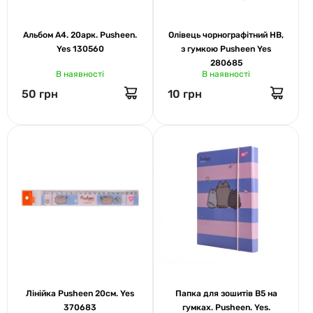
Альбом А4. 20арк. Pusheen.
Олівець чорнографітний НВ,
Yes 130560
з гумкою Pusheen Yes
280685
В наявності
В наявності
50 грн
10 грн
Лінійка Pusheen 20см. Yes
Папка для зошитів В5 на
370683
гумках. Pusheen. Yes.