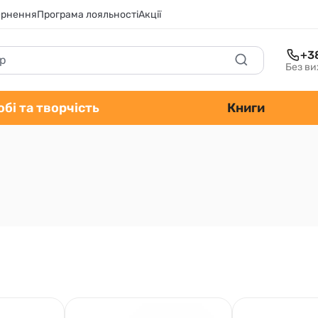
ернення
Програма лояльності
Акції
+3
Без ви
обі та творчість
Книги