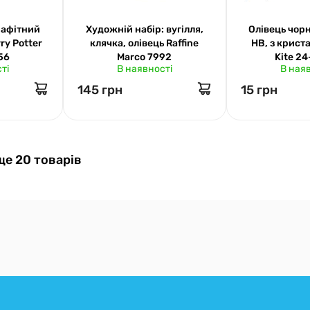
рафітний
Художній набір: вугілля,
Олівець чор
ry Potter
клячка, олівець Raffine
НВ, з крист
56
Marco 7992
Kite 2
ті
В наявності
В ная
145 грн
15 грн
ще 20 товарів