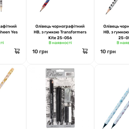
рафітний
Олівець чорнографітний
Олівець чор
sheen Yes
НВ, з гумкою Transformers
НВ, з гумкою
Kite 25-056
25-0
ті
В наявності
В ная
10 грн
10 грн