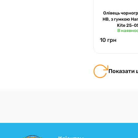
Олівець чорног
НВ, з гумкою Har
Kite 25-0
В наявнос
10 грн
Показати 