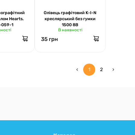
нографітний
Олівець графітовий K-I-N
алом Hearts.
креслярський без гумки
4-059-1
1500 8B
вності
В наявності
35 грн
1
2