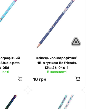
нографітний
Олівець чорнографітний
 Studio pets.
НВ, з гумкою Be friends.
26-056
Kite 26-046-1
вності
В наявності
10 грн