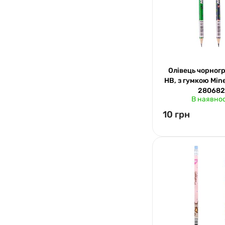
Олівець чорног
НВ, з гумкою Mine
280682
В наявнос
10 грн