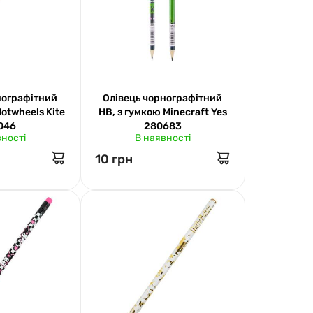
нографітний
Олівець чорнографітний
Hotwheels Kite
НВ, з гумкою Minecraft Yes
046
280683
вності
В наявності
10 грн