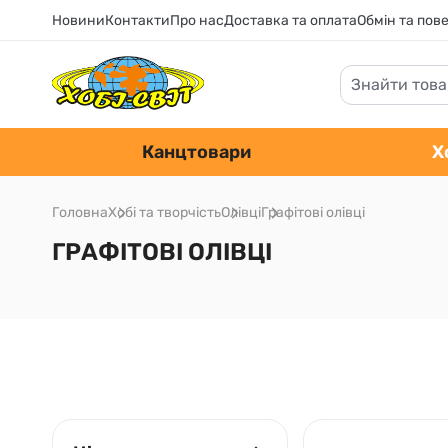
Новини
Контакти
Про нас
Доставка та оплата
Обмін та пов
Канцтовари
Х
Головна
Хобі та творчість
Олівці
Графітові олівці
ГРАФІТОВІ ОЛІВЦІ