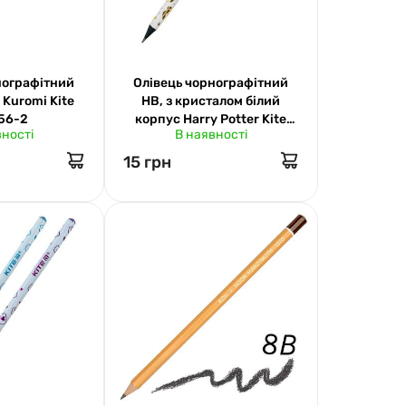
нографітний
Олівець чорнографітний
 Kuromi Kite
НВ, з кристалом білий
56-2
корпус Harry Potter Kite
вності
В наявності
25-059
15 грн