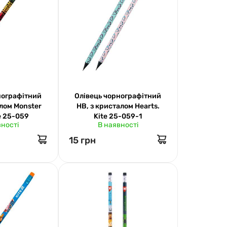
нографітний
Олівець чорнографітний
алом Monster
НВ, з кристалом Hearts.
te 25-059
Kite 25-059-1
вності
В наявності
15 грн