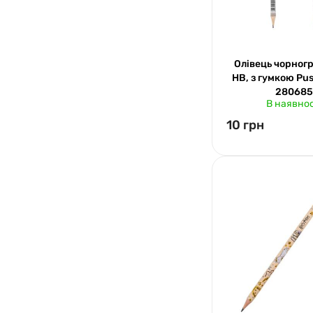
Олівець чорног
НВ, з гумкою Pu
280685
В наявнос
10 грн