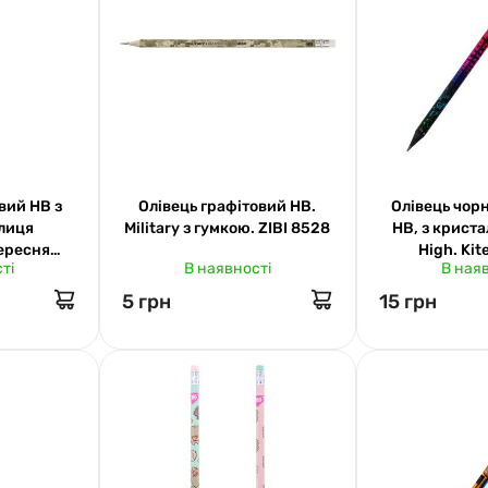
вий НВ з
Олівець графітовий НВ.
Олівець чор
блиця
Military з гумкою. ZIBI 8528
НВ, з крист
ересня
High. Ki
ті
В наявності
В ная
5 грн
15 грн