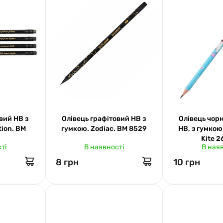
вий НВ з
Олівець графітовий НВ з
Олівець чор
tion. BM
гумкою. Zodiac. BM 8529
НВ, з гумкою
Kite 
ті
В наявності
В ная
8 грн
10 грн