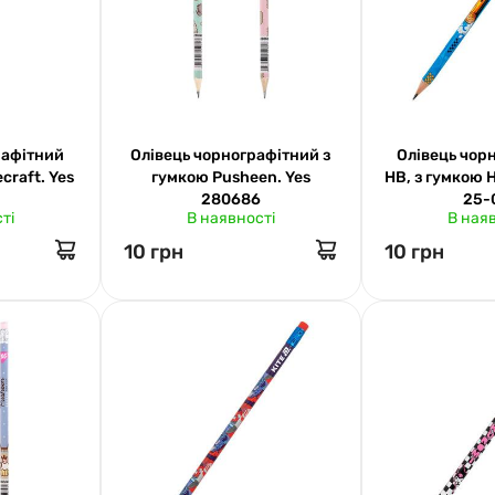
рафітний
Олівець чорнографітний з
Олівець чор
craft. Yes
гумкою Pusheen. Yes
НВ, з гумкою 
280686
25-
ті
В наявності
В ная
10 грн
10 грн