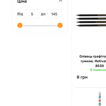
Ціна
Вiд
до
Олівець графіто
гумкою. Motiva
8530
В наявнос
8 грн