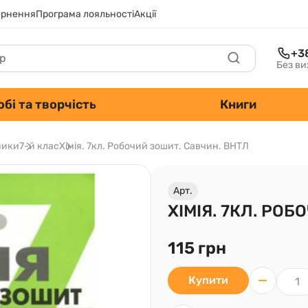
ернення
Програма лояльності
Акції
+3
Без ви
обі та творчість
Книги
ники
7-й клас
Хімія. 7кл. Робочий зошит. Савчин. ВНТЛ
Арт.
ХІМІЯ. 7КЛ. РО
115 грн
Купити