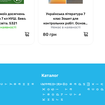
моїх досягнень
Українська література 7
 7 кл НУШ. Бевз.
клас Зошит для
л
світа. 5321
контрольних робіт. Основа.
 наявності
Немає в наявності
Грамота 7945
80 грн
7
Каталог
стування сайтом
Канцтовари
Шкіл
Хобі та
асор
творчість
Книги