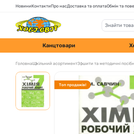
Новини
Контакти
Про нас
Доставка та оплата
Обмін та пов
Канцтовари
Х
Головна
Шкільний асортимент
Зошити та методичні посіб
Топ продажів!