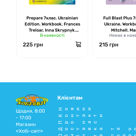
Prepare 7клас. Ukrainian
Full Blast Plus 
Edition. Workbook. Frances
Ukraine. Workbo
Treloar, Inna Skrypnyk.
Mitchell. Ma
В наявності
Немає в ная
Cambridge. Лінгвіст 3958
Malkogianni.
225 грн
215 грн
Клієнтам
Новини
Щодня, 8:00
Контакти
- 17:00
Про нас
Магазин
Доставка та о
«Хобі-світ»
Обмін та пове