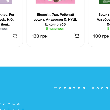
7клас. For
Біологія. 7кл. Робочий
Зошит 
ok. H.Q.
зошит. Андерсон О. НУШ.
Алгебра
rileni
Школяр а65
О
вності
В наявності
В
 20983
130 грн
100 грн
Правила кори
плата
рнення