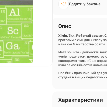
Додати у бажане
Опис
Хімія. 7кл. Робочий зошит.
програми з хімії для 7 класу з
наказом Міністерства освіти і
Мета зошита - допомогти вчит
учнів предметом, демонструюч
експериментальної, що сприя
їхній самостійності в навчанн
Посібник призначений для учні
студентів вищих педагогічних
Характеристики