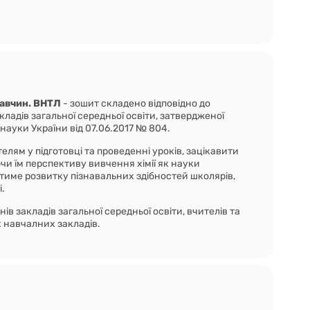
 Савчин. ВНТЛ
- зошит складено відповідно до
акладів загальної середньої освіти, затвердженої
 науки України від 07.06.2017 № 804.
елям у підготовці та проведенні уроків, зацікавити
и їм перспективу вивчення хімії як науки
тиме розвитку пізнавальних здібностей школярів,
і.
в закладів загальної середньої освіти, вчителів та
 навчалних закладів.