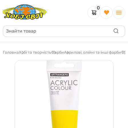
0
Головна
Хобі та творчість
Фарби
Акрилові, олійні та інші фарби
Фар