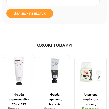
Залишити відгук
СХОЖІ ТОВАРИ
Фарба
Фарба
Акрилова
акрилова біла
акрилова,
фарба для
75мл. ART
Металік
розпису
Немає в
Немає в
В наявності