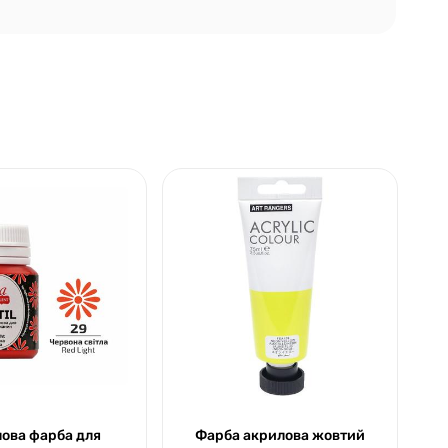
ова фарба для
Фарба акрилова жовтий
Л