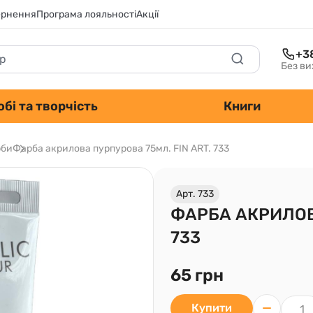
ернення
Програма лояльності
Акції
+3
Без ви
обі та творчість
Книги
рби
Фарба акрилова пурпурова 75мл. FIN ART. 733
Арт. 733
ФАРБА АКРИЛОВА
733
65 грн
Купити