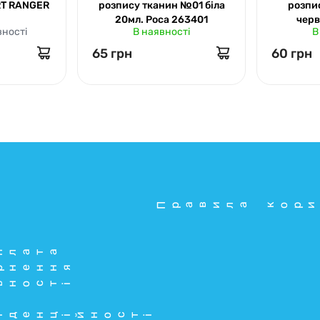
RT RANGER
розпису тканин №01 біла
розпи
20мл. Роса 263401
черв
вності
В наявності
В
мл.tale
65 грн
60 грн
Правила кори
плата
рнення
ьності
іденційності