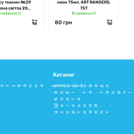
су тканин №29
неон 75мл. ART RANGERS.
она світла 20
75Т
 наявності
В наявності
nt. Роса 263429
80 грн
6
Каталог
стування сайтом
Канцтовари
Хобі та творчі
Книги
Шкільний
асортимент