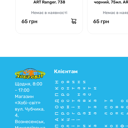
ART Ranger. 738
чорний, 75мл. A
Немає в наявності
Немає в ная
65 грн
65 грн
Клієнтам
Новини
Щодня, 8:00
Контакти
- 17:00
Про нас
Магазин
Доставка та о
«Хобі-світ»
Обмін та пове
вул. Чубчика,
Програма лоял
4,
Акції
Вознесенськ,
Політика конф
Миколаївська