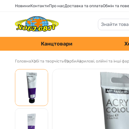
Новини
Контакти
Про нас
Доставка та оплата
Обмін та пов
Канцтовари
Х
Головна
Хобі та творчість
Фарби
Акрилові, олійні та інші фа