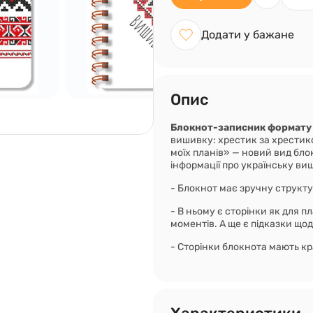
Додати у бажане
Опис
Блокнот-записник формату 
вишивку: хрестик за хрестик
моїх планів» — новий вид бло
інформації про українську ви
- Блокнот має зручну структу
- В ньому є сторінки як для пл
моментів. А ще є підказки що
- Сторінки блокнота мають к