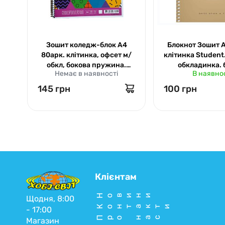
Зошит коледж-блок А4
Блокнот Зошит А
80арк. клітинка, офсет м/
клітинка Student
обкл, бокова пружина.
обкладинка. 
Немає в наявності
В наявно
Печворк Студент. 080-6513
пружина. Школя
6100
145 грн
100 грн
Клієнтам
Новини
Щодня, 8:00
Контакти
- 17:00
Про нас
Магазин