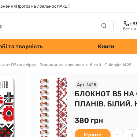
ернення
Програма лояльності
Акції
+3
Без ви
обі та творчість
Книги
кнот В5 на спіралі. Вишиванка моїх планів. білий. Юнісофт 1425
Арт. 1425
БЛОКНОТ В5 НА 
ПЛАНІВ. БІЛИЙ.
380 грн
Купити