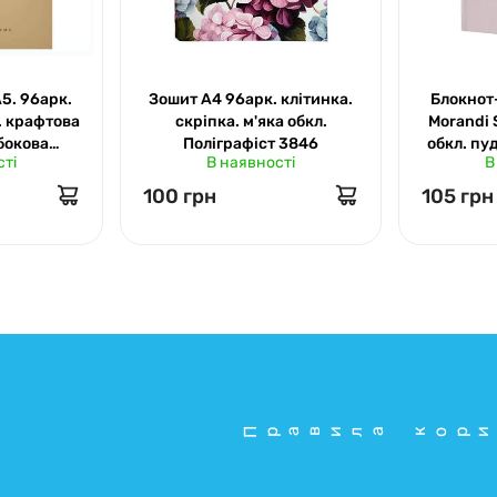
5. 96арк.
Зошит А4 96арк. клітинка.
Блокнот
. крафтова
скріпка. м'яка обкл.
Morandi St
бокова
Поліграфіст 3846
обкл. п
сті
В наявності
В
рик. 96-
100 грн
105 грн
Правила кори