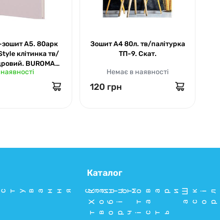
-зошит А5. 80арк
Зошит А4 80л. тв/палітурка
Б
yle клітинка тв/
ТП-9. Скат.
м
удровий. BUROMAX
 наявності
Немає в наявності
2411-57
120 грн
2
Каталог
стування сайтом
Канцтовари
Шкіл
Хобі та
асор
творчість