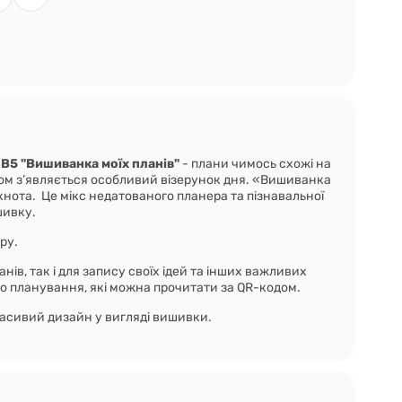
В5 "Вишиванка моїх планів"
- плани чимось схожі на
ом з’являється особливий візерунок дня. «Вишиванка
кнота. Це мікс недатованого планера та пізнавальної
шивку.
ру.
анів, так і для запису своїх ідей та інших важливих
до планування, які можна прочитати за QR-кодом.
расивий дизайн у вигляді вишивки.