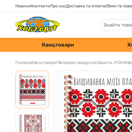
Новини
Контакти
Про нас
Доставка та оплата
Обмін та пов
Канцтовари
Х
Головна
Канцтовари
Паперова продукція
Зошити. РІЗНІ
Бло