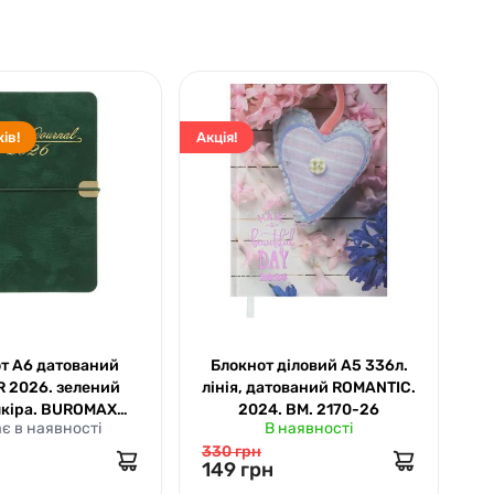
ів!
Акція!
Акц
т А6 датований
Блокнот діловий А5 336л.
 2026. зелений
лінія, датований ROMANTIC.
д
шкіра. BUROMAX
2024. ВМ. 2170-26
є в наявності
В наявності
2512-04
330 грн
3
149 грн
1