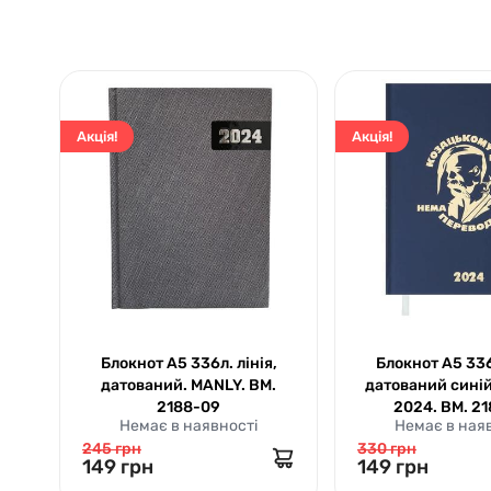
Акція!
Акція!
Блокнот А5 336л. лінія,
Блокнот А5 336л
датований. MANLY. ВМ.
датований сині
2188-09
2024. ВМ. 2
Немає в наявності
Немає в ная
245 грн
330 грн
149 грн
149 грн