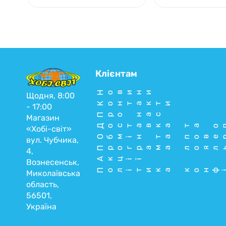
Клієнтам
Новини
Щодня, 8:00
Контакти
- 17:00
Про нас
Магазин
Доставка та о
«Хобі-світ»
Обмін та пове
вул. Чубчика,
Програма лоял
4,
Акції
Вознесенськ,
Політика конф
Миколаївська
область,
56501,
Україна