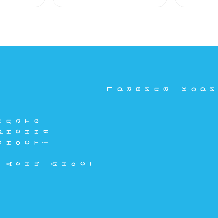
Правила кори
плата
рнення
ьності
іденційності