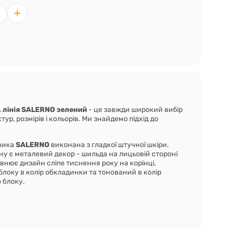
. лінія SALERNO зелений
- це завжди широкий вибір
ур, розмірів і кольорів. Ми знайдемо підхід до
вика
SALERNO
виконана
з гладкої штучної шкіри.
у є металевий декор - шильда на лицьовій стороні
нює дизайн сліпе тиснення року на корінці,
блоку в колір обкладинки та тонований в колір
 блоку.