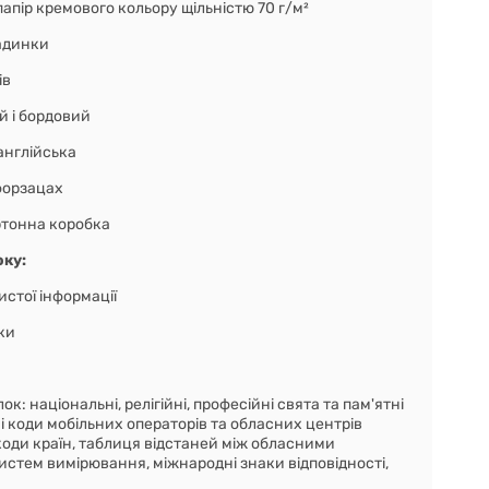
папір кремового кольору щільністю 70 г/м²
ладинки
ів
ий і бордовий
 англійська
форзацах
ртонна коробка
оку:
истої інформації
ки
к: національні, релігійні, професійні свята та пам'ятні
ні коди мобільних операторів та обласних центрів
 коди країн, таблиця відстаней між обласними
истем вимірювання, міжнародні знаки відповідності,