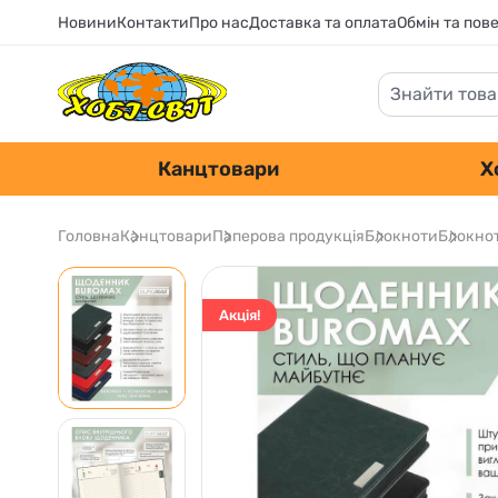
Новини
Контакти
Про нас
Доставка та оплата
Обмін та пов
Канцтовари
Х
Головна
Канцтовари
Паперова продукція
Блокноти
Блокнот
Акція!