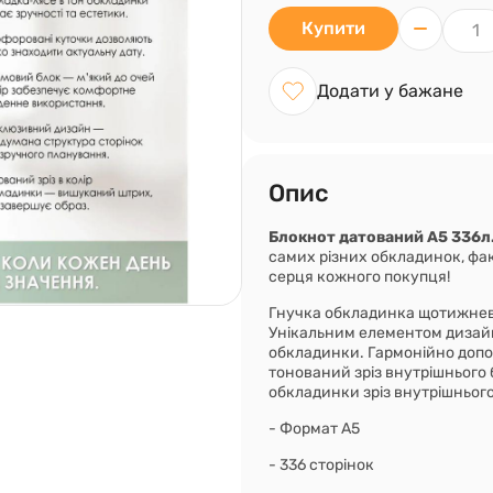
Купити
Додати у бажане
Опис
Блокнот датований А5 336л
самих різних обкладинок, факт
серця кожного покупця!
Гнучка обкладинка щотижне
Унікальним елементом дизайн
обкладинки. Гармонійно допов
тонований зріз внутрішнього 
обкладинки зріз внутрішнього
- Формат А5
- 336 сторінок