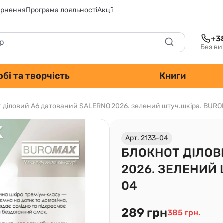
ернення
Програма лояльності
Акції
+3
Без ви
обі та творчість
Книги
 діловий А6 датований SALERNO 2026. зелений штуч.шкіра. BUR
Арт. 2133-04
БЛОКНОТ ДІЛОВ
2026. ЗЕЛЕНИЙ 
04
289 грн
385 грн.