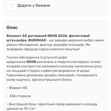
Додати у бажане
Опис
Блокнот А5 датований NEON 2026. фіолетовий
штуч.шкіра. BUROMAX
- це завжди широкий вибір самих
різних обкладинок, фактур, розмірів і кольорів. Ми
знайдемо підхід до серця кожного покупця!
Гнучка обкладинка зі штучної шкіри
щоденника
NEON
виконана з гладкого матеріалу та
має
яскраве контрастне неонового кольору нанесення року
на лицьовій стороні з ефектом вирізання зі шкіри.
Гармонійно доповнює дизайн неоновий, тонований в
колір надпису, зріз внутрішнього блоку.
- Формат А5
- 336 сторінок
- Внутрішній блок: офсетний папір кремового кольору
щільністю 70 г/м²