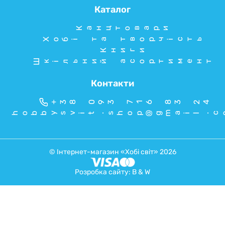
Каталог
Канцтовари
Хобі та творчість
Книги
Шкільний асортимент
Контакти
+38 093 716 83 24
hobbysvit.shop@gmail.c
© Інтернет-магазин «Хобі світ» 2026
Розробка сайту:
B & W