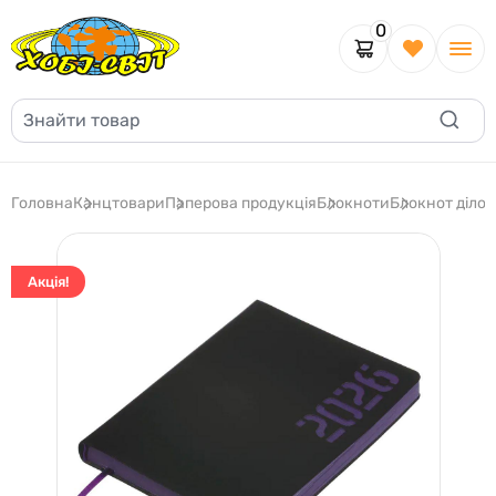
0
Головна
Канцтовари
Паперова продукція
Блокноти
Блокнот діло
Акція!