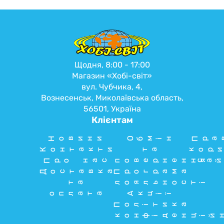
Щодня, 8:00 - 17:00
Магазин «Хобі-світ»
вул. Чубчика, 4,
Вознесенськ, Миколаївська область,
56501, Україна
Клієнтам
Новини
Обмін
Пра
Контакти
та
кори
Про нас
повернення
сай
Доставка
Програма
та
лояльності
оплата
Акції
Політика
конфіденцій