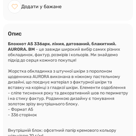
Додати у бажане
Опис
Блокнот А5 336арк. ліния, датований, блакитний.
AURORA. ВМ
- це завжди широкий вибір самих різних
обкладинок, фактур, розмірів і кольорів. Ми знайдемо
підхід до серця кожного покупця!
Жорстка обкладинка з штучної шкіри з поролоном
щоденника AURORA виконана в ніжному пастельному
дизайні, що поєднує матеріал з фактурної шкіри та
вставку на корінці з гладкої шкіри. Елементи оздоблення
- сліпе тиснення року та декоративний шов по периметру
і на стику фактур. Родзинкою дизайну є тонування
золотом зрізу внутрішнього блоку.
- Формат А5
- 336 сторінок
Внутрішній блок: офсетний папір кремового кольору
щільністю 70 г/м²