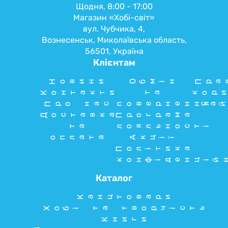
Щодня, 8:00 - 17:00
Магазин «Хобі-світ»
вул. Чубчика, 4,
Вознесенськ, Миколаївська область,
56501, Україна
Клієнтам
Новини
Обмін
Пра
Контакти
та
кори
Про нас
повернення
сай
Доставка
Програма
та
лояльності
оплата
Акції
Політика
конфіденцій
Каталог
Канцтовари
Хобі та творчість
Книги