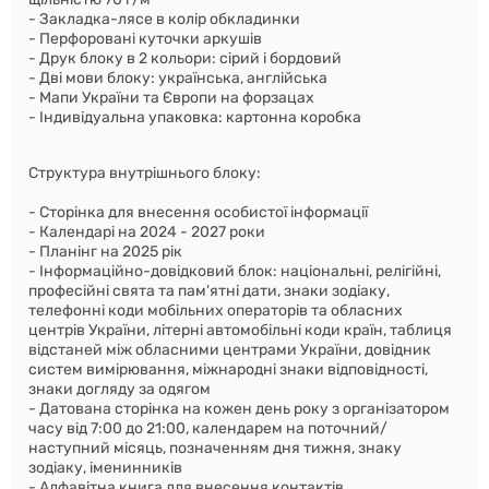
- Закладка-лясе в колір обкладинки
- Перфоровані куточки аркушів
- Друк блоку в 2 кольори: сірий і бордовий
- Дві мови блоку: українська, англійська
- Мапи України та Європи на форзацах
- Індивідуальна упаковка: картонна коробка
Структура внутрішнього блоку:
- Сторінка для внесення особистої інформації
- Календарі на 2024 - 2027 роки
- Планінг на 2025 рік
- Інформаційно-довідковий блок: національні, релігійні,
професійні свята та пам'ятні дати, знаки зодіаку,
телефонні коди мобільних операторів та обласних
центрів України, літерні автомобільні коди країн, таблиця
відстаней між обласними центрами України, довідник
систем вимірювання, міжнародні знаки відповідності,
знаки догляду за одягом
- Датована сторінка на кожен день року з організатором
часу від 7:00 до 21:00, календарем на поточний/
наступний місяць, позначенням дня тижня, знаку
зодіаку, іменинників
- Алфавітна книга для внесення контактів