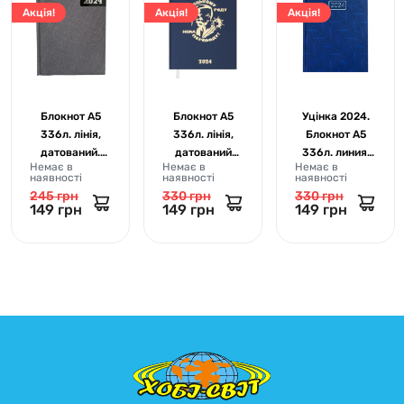
Акція!
Акція!
Акція!
Блокнот А5
Блокнот А5
Уцінка 2024.
336л. лінія,
336л. лінія,
Блокнот А5
датований.
датований
336л. линия,
Немає в
Немає в
Немає в
MANLY. ВМ.
синій HEROES.
датированный.
наявності
наявності
наявності
2188-09
2024. ВМ.
VELVET синий.
245 грн
330 грн
330 грн
2189-02
ВМ. 2163-02
149 грн
149 грн
149 грн