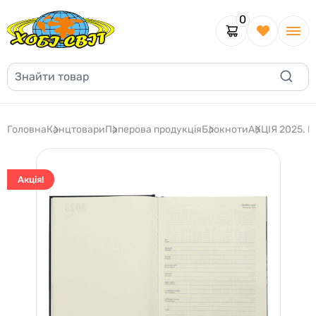
0
Головна
Канцтовари
Паперова продукція
Блокноти
АКЦІЯ 2025. Б
Акція!